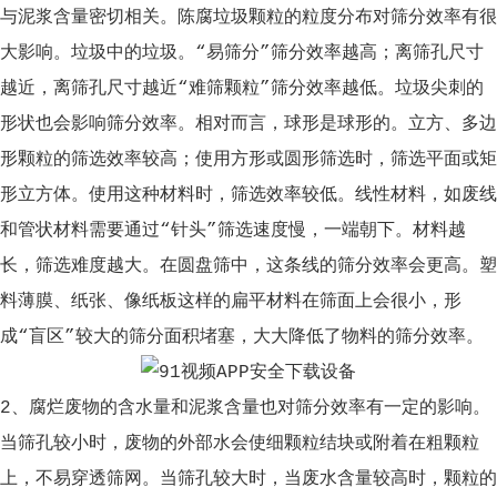
与泥浆含量密切相关。陈腐垃圾颗粒的粒度分布对筛分效率有很
大影响。垃圾中的垃圾。“易筛分”筛分效率越高；离筛孔尺寸
越近，离筛孔尺寸越近“难筛颗粒”筛分效率越低。垃圾尖刺的
形状也会影响筛分效率。相对而言，球形是球形的。立方、多边
形颗粒的筛选效率较高；使用方形或圆形筛选时，筛选平面或矩
形立方体。使用这种材料时，筛选效率较低。线性材料，如废线
和管状材料需要通过“针头”筛选速度慢，一端朝下。材料越
长，筛选难度越大。在圆盘筛中，这条线的筛分效率会更高。塑
料薄膜、纸张、像纸板这样的扁平材料在筛面上会很小，形
成“盲区”较大的筛分面积堵塞，大大降低了物料的筛分效率。
2、腐烂废物的含水量和泥浆含量也对筛分效率有一定的影响。
当筛孔较小时，废物的外部水会使细颗粒结块或附着在粗颗粒
上，不易穿透筛网。当筛孔较大时，当废水含量较高时，颗粒的