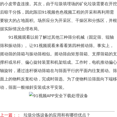
的小皮带盘连接。其次，由于垃圾填埋场的矿化垃圾需要在开挖
后晾干分拣，因此陈旧91视频色色视频工程的开采和再利用需
要较大的占地面积。场所应分为开采区、干燥区和分拣区，并根
据实际情况合理布局。
91视频观看以前了解过其他三种筛分机械（固定筛、辊轴
筛和振动筛）。让91视频观看来看看第四种摇动筛。事实上，
摇动筛的筛箱与振动筛相似。摇动筛由矩形筛箱、支撑筛箱的支
撑杆或吊杆、偏心旋转装置和机架组成。工作时，电机推动偏心
轴旋转，通过连杆驱动筛箱在与筛面平行的平面内往复摇动。筛
面上的物料反复松动，完成时筛选。为了使物料沿筛面向下端移
动，筛面一般倾斜安装或水平安装。
上一篇：：
垃圾分拣设备的应用和有哪些优点？